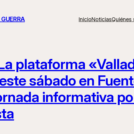
A GUERRA
Inicio
Noticias
Quiénes
La plataforma «Vallado
este sábado en Fuen
ornada informativa por
sta