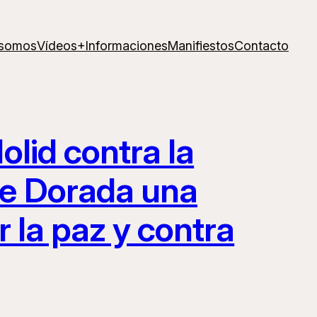
 somos
Vídeos
+Informaciones
Manifiestos
Contacto
lid contra la
te Dorada una
 la paz y contra